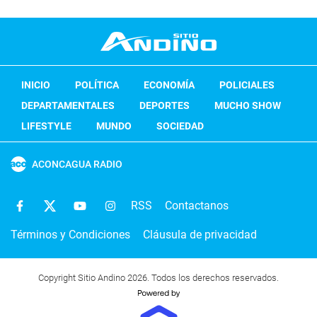
INICIO
POLÍTICA
ECONOMÍA
POLICIALES
DEPARTAMENTALES
DEPORTES
MUCHO SHOW
LIFESTYLE
MUNDO
SOCIEDAD
ACONCAGUA RADIO
RSS
Contactanos
Términos y Condiciones
Cláusula de privacidad
Copyright Sitio Andino 2026. Todos los derechos reservados.