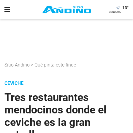
13
°
Sitio Andino
>
Qué pinta este finde
CEVICHE
Tres restaurantes
mendocinos donde el
ceviche es la gran