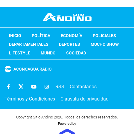
INICIO
POLÍTICA
ECONOMÍA
POLICIALES
DEPARTAMENTALES
DEPORTES
MUCHO SHOW
LIFESTYLE
MUNDO
SOCIEDAD
ACONCAGUA RADIO
RSS
Contactanos
Términos y Condiciones
Cláusula de privacidad
Copyright Sitio Andino 2026. Todos los derechos reservados.