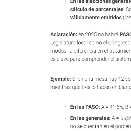
En las elecciones general
cálculo de porcentajes
. S
válidamente emitidos
(los
Aclaración:
en 2025 no habrá
PAS
Legislatura local como el Congreso
modos, la diferencia en el tratamie
es clave para comprender el sistem
Ejemplo:
Si en una mesa hay 12 vota
mientras que tres lo hacen en blanc
En las PASO:
A = 41,6%, B 
En las generales:
A = 55,5%
no se cuentan en el porcent