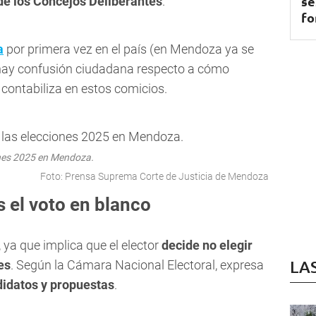
se
de los Concejos Deliberantes
.
fo
a
por primera vez en el país (en Mendoza ya se
 hay confusión ciudadana respecto a cómo
contabiliza en estos comicios.
iones 2025 en Mendoza.
Foto: Prensa Suprema Corte de Justicia de Mendoza
 el voto en blanco
, ya que implica que el elector
decide no elegir
LA
es
. Según la Cámara Nacional Electoral, expresa
didatos y propuestas
.