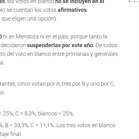
es
, los votos en blanco
no se incluyen en el
olo se cuentan los votos
afirmativos
 que eligen una opción).
O
ni en Mendoza ni en el país, porque tanto la
 decidieron
suspenderlas por este año
. De todos
nto del voto en blanco entre primarias y generales
a.
ntes, cinco votan por A, tres por B y uno por C,
o:
= 25%, C = 8,3%, blancos = 25%.
, B = 33,3%, C = 11,1%. Los tres votos en blanco
aje final.