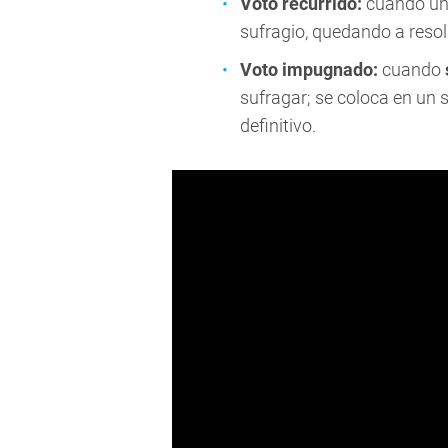
Voto recurrido:
cuando u
sufragio, quedando a resolu
Voto impugnado:
cuando
sufragar; se coloca en un s
definitivo.