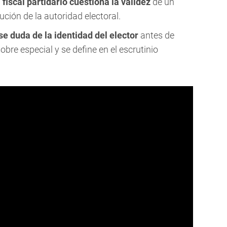
n
fiscal partidario cuestiona la validez
de un
ción de la autoridad electoral.
se duda de la identidad del elector
antes de
obre especial y se define en el escrutinio