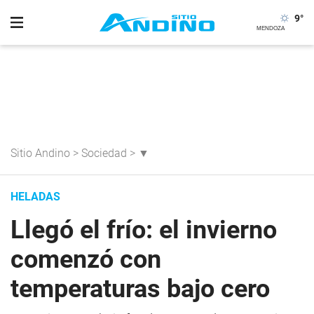
9
°
Sitio Andino
>
Sociedad
>
▼
HELADAS
Llegó el frío: el invierno
comenzó con
temperaturas bajo cero