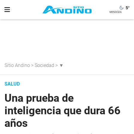
5
°
Sitio Andino
>
Sociedad
>
▼
SALUD
Una prueba de
inteligencia que dura 66
años