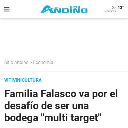
13
°
Sitio Andino
>
Economía
VITIVINICULTURA
Familia Falasco va por el
desafío de ser una
bodega "multi target"