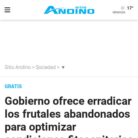
17
°
Sitio Andino
>
Sociedad
>
▼
GRATIS
Gobierno ofrece erradicar
los frutales abandonados
para optimizar