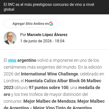
El IWC es el más prestigioso concurso de vino a nivel
global
Agregar Sitio Andino en
Por
Marcelo López Álvarez
1 de junio de 2026 - 18:04
El
vino
argentino
volvió a imponerse en uno de los
certámenes más exigentes del mundo. En la edición
2026 del
International Wine Challenge
, celebrado en
Londres, el
Huentala Calizo Albar Block 06 Malbec
2023
obtuvo
97 puntos sobre 100
, una
medalla de
oro
y los tres trofeos de mayor distinción del
concurso:
Mejor Malbec de Mendoza
,
Mejor Malbec
de Argentina
y
Mejor Vino Tinto de Argentina
.