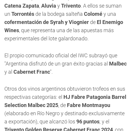
Catena Zapata
,
Aluvia
y
Trivento
. A ellos se suman
un
Torrontés
de la bodega salteña
Colomé
y una
cofermentación de Syrah y Viognier
de
El Enemigo
Wines
, que representa una de las apuestas más
experimentales del lote galardonado.
El propio comunicado oficial del IWC subrayó que
"Argentina disfrutó de un gran éxito gracias al
Malbec
y al
Cabernet Franc
".
Otros dos vinos argentinos obtuvieron trofeos en sus
respectivas categorías: el
HJ Fabre Patagonia Barrel
Selection Malbec 2025
, de
Fabre Montmayou
(elaborado en Río Negro y destinado exclusivamente
a exportación), que alcanzó los
96 puntos
; y el
Trivento Golden Reserve Cabernet Franc 2024
, con