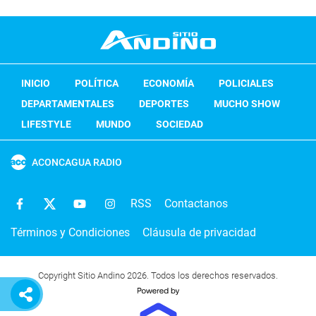
INICIO
POLÍTICA
ECONOMÍA
POLICIALES
DEPARTAMENTALES
DEPORTES
MUCHO SHOW
LIFESTYLE
MUNDO
SOCIEDAD
ACONCAGUA RADIO
RSS
Contactanos
Términos y Condiciones
Cláusula de privacidad
Copyright Sitio Andino 2026. Todos los derechos reservados.