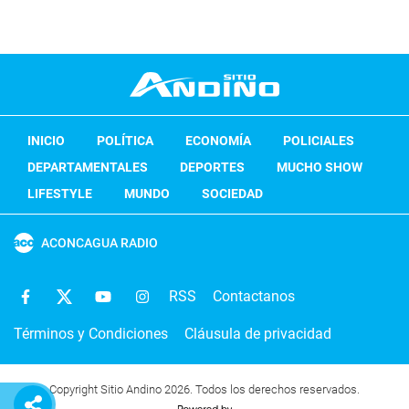
INICIO
POLÍTICA
ECONOMÍA
POLICIALES
DEPARTAMENTALES
DEPORTES
MUCHO SHOW
LIFESTYLE
MUNDO
SOCIEDAD
ACONCAGUA RADIO
RSS
Contactanos
Términos y Condiciones
Cláusula de privacidad
Copyright Sitio Andino 2026. Todos los derechos reservados.