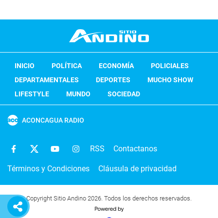
INICIO
POLÍTICA
ECONOMÍA
POLICIALES
DEPARTAMENTALES
DEPORTES
MUCHO SHOW
LIFESTYLE
MUNDO
SOCIEDAD
ACONCAGUA RADIO
RSS
Contactanos
Términos y Condiciones
Cláusula de privacidad
Copyright Sitio Andino 2026. Todos los derechos reservados.