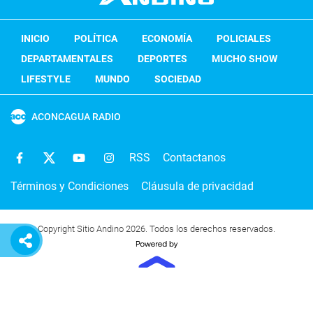
INICIO
POLÍTICA
ECONOMÍA
POLICIALES
DEPARTAMENTALES
DEPORTES
MUCHO SHOW
LIFESTYLE
MUNDO
SOCIEDAD
ACONCAGUA RADIO
RSS
Contactanos
Términos y Condiciones
Cláusula de privacidad
Copyright Sitio Andino 2026. Todos los derechos reservados.