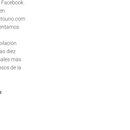
e Facebook.
en
utouno.com
entamos
pilación
las diez
ales más
sos de la
u