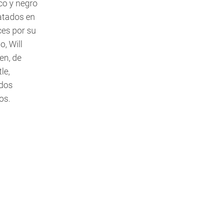
co y negro
latados en
ces por su
o, Will
en, de
le,
dos
os.