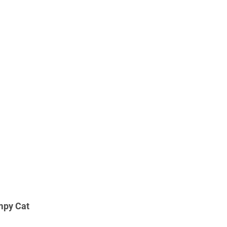
mpy Cat