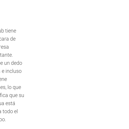
ub tiene
cara de
resa
tante.
e un dedo
 e incluso
iene
es, lo que
ifica que su
ua está
a todo el
po.