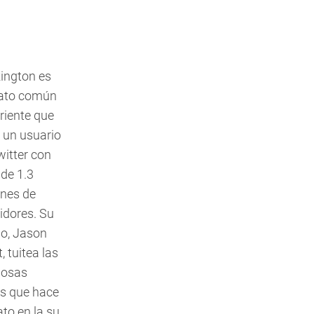
ington es
ato común
rriente que
e un usuario
witter con
de 1.3
ones de
idores. Su
o, Jason
, tuitea las
iosas
s que hace
ato en la su