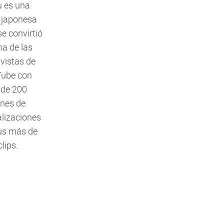
 es una
 japonesa
se convirtió
na de las
vistas de
ube con
de 200
ones de
alizaciones
us más de
lips.