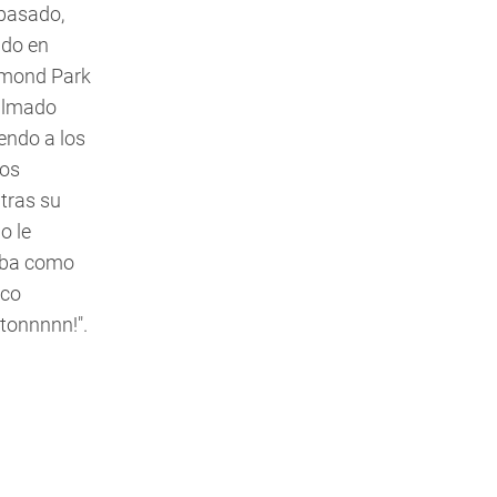
pasado,
do en
mond Park
filmado
iendo a los
vos
tras su
o le
aba como
oco
ntonnnnn!".