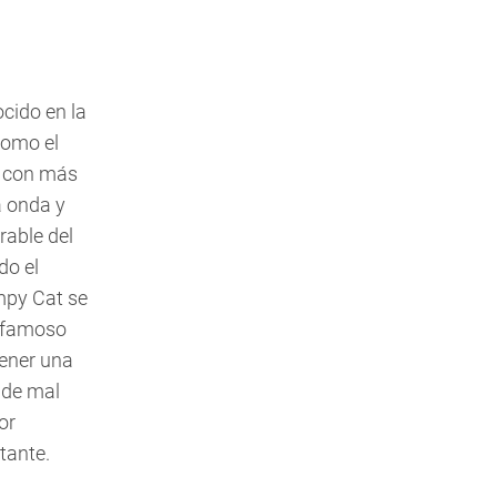
cido en la
como el
 con más
 onda y
rable del
o el
py Cat se
 famoso
tener una
 de mal
or
tante.