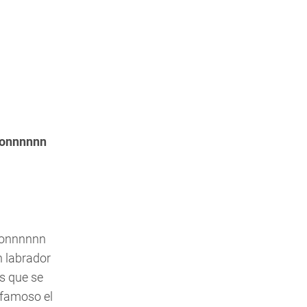
tonnnnnn
tonnnnnn
n labrador
és que se
 famoso el