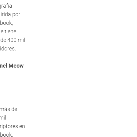
grafía
irida por
book,
e tiene
de 400 mil
idores.
onel Meow
más de
mil
riptores en
book,