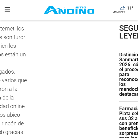
11
°
SEGU
nternet
los
LEY
s son furor
bien los
os están un
Distinci
Sanmart
o
2026: c
el proce
gados,
para
reconoc
 varios que
los
ron a la
mendoc
destaca
 de la
idad online
Farmaci
Plata ce
los ubicó
sus 32 
 rincón de
con pre
benefici
eb gracias
sorpres