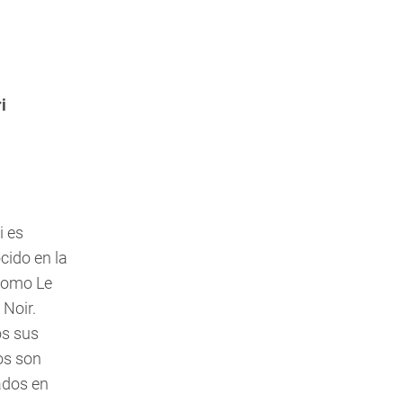
i
i es
cido en la
como Le
 Noir.
s sus
os son
ados en