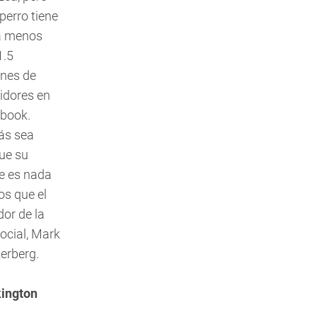
perro tiene
a menos
1.5
ones de
idores en
book.
ás sea
ue su
e es nada
s que el
dor de la
social, Mark
erberg.
ington