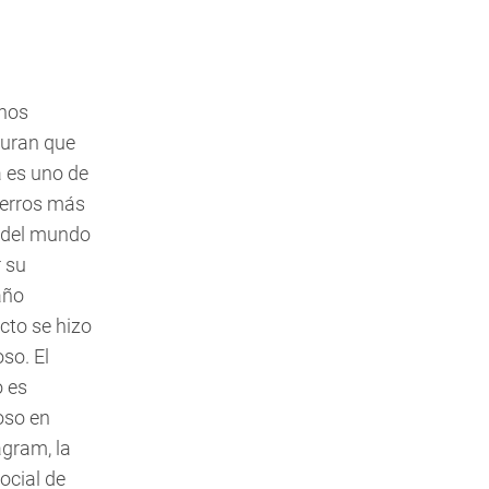
hos
uran que
 es uno de
perros más
 del mundo
r su
año
cto se hizo
so. El
o es
so en
agram, la
ocial de