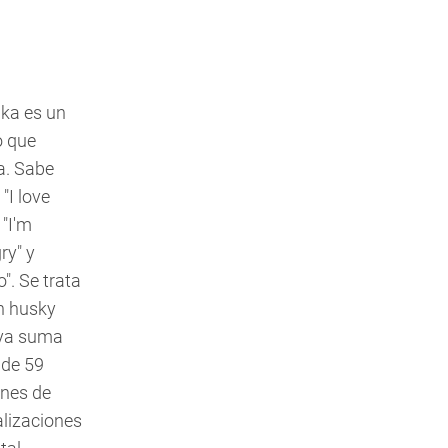
ka es un
o que
a. Sabe
 "I love
 "I'm
ry" y
o". Se trata
n husky
ya suma
de 59
ones de
alizaciones