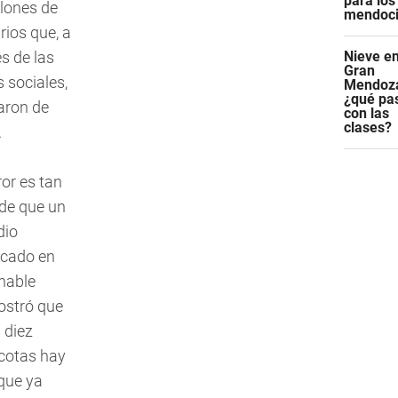
para los
llones de
mendoc
rios que, a
és de las
Nieve en
Gran
 sociales,
Mendoz
¿qué pa
aron de
con las
clases?
.
ror es tan
de que un
dio
icado en
hable
stró que
 diez
otas hay
que ya