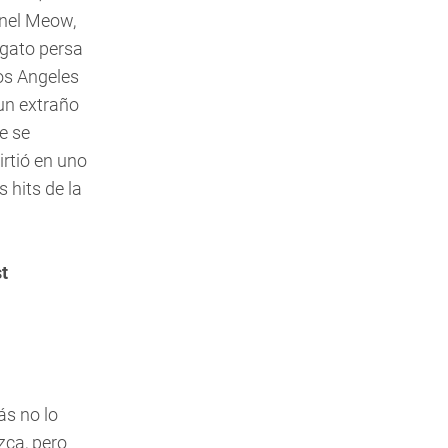
nel Meow,
 gato persa
os Angeles
un extraño
e se
irtió en uno
s hits de la
t
ás no lo
zca, pero