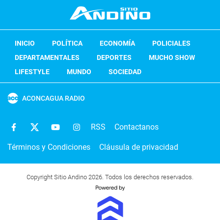
INICIO
POLÍTICA
ECONOMÍA
POLICIALES
DEPARTAMENTALES
DEPORTES
MUCHO SHOW
LIFESTYLE
MUNDO
SOCIEDAD
ACONCAGUA RADIO
RSS
Contactanos
Términos y Condiciones
Cláusula de privacidad
Copyright Sitio Andino 2026. Todos los derechos reservados.