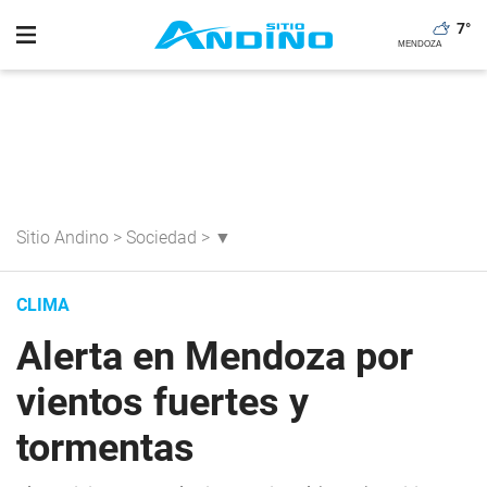
7
°
Sitio Andino
>
Sociedad
>
▼
CLIMA
Alerta en Mendoza por
vientos fuertes y
tormentas