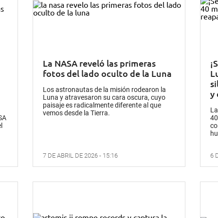
La NASA reveló las primeras
¡S
fotos del lado oculto de la Luna
L
si
Los astronautas de la misión rodearon la
y
Luna y atravesaron su cara oscura, cuyo
paisaje es radicalmente diferente al que
La
vemos desde la Tierra.
ASA
40
l
co
hu
7 DE ABRIL DE 2026 - 15:16
6 