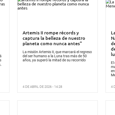
Artemis II rompe récords y
L
captura la belleza de nuestro
N
planeta como nunca antes"
de
d
La misión Artemis II, que marcará el regreso
l
á
del ser humano a la Luna tras más de 50
s
años, ya superó la mitad de su recorrido
El
,
ma
en
Me
4 DE ABRIL DE 2026 - 14:28
4 