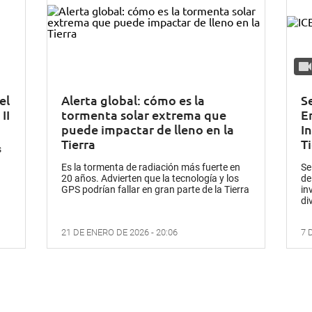
el
Alerta global: cómo es la
S
II
tormenta solar extrema que
E
puede impactar de lleno en la
I
Tierra
Ti
s
Es la tormenta de radiación más fuerte en
Se
20 años. Advierten que la
tecnología
y los
de
GPS podrían fallar en gran parte de la
Tierra
in
di
21 DE ENERO DE 2026 - 20:06
7 