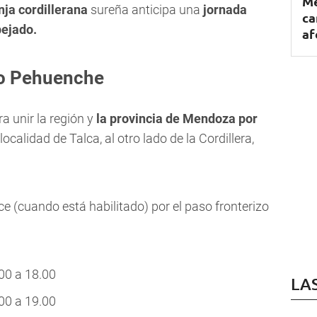
Me
nja cordillerana
sureña anticipa una
jornada
ca
pejado.
af
so Pehuenche
a unir la región y
la provincia de Mendoza por
ocalidad de Talca, al otro lado de la Cordillera,
ce (cuando está habilitado) por el paso fronterizo
00 a 18.00
LA
00 a 19.00