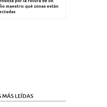
ndoza por la rotura de un
ño maestro: qué zonas están
ectadas
S MÁS LEÍDAS