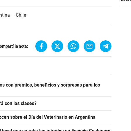
ntina
Chile
ompartí la nota:
os con premios, beneficios y sorpresas para los
á con las clases?
ocen sobre el Día del Veterinario en Argentina
l local que se roba las miradas en Espacio Costanera