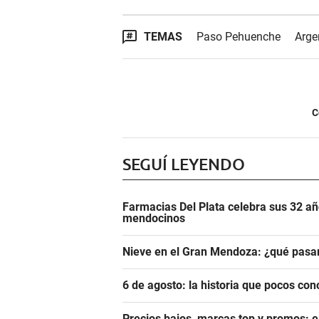
TEMAS
Paso Pehuenche
Arge
C
SEGUÍ LEYENDO
Farmacias Del Plata celebra sus 32 añ
mendocinos
Nieve en el Gran Mendoza: ¿qué pasar
6 de agosto: la historia que pocos con
Precios bajos, marcas top y promos: e