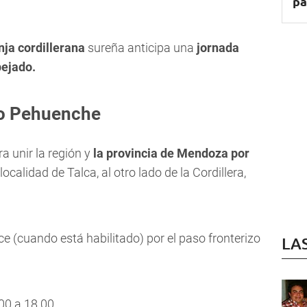
pa
nja cordillerana
sureña anticipa una
jornada
pejado.
so Pehuenche
a unir la región y
la provincia de Mendoza por
ocalidad de Talca, al otro lado de la Cordillera,
ce (cuando está habilitado) por el paso fronterizo
LA
00 a 18.00