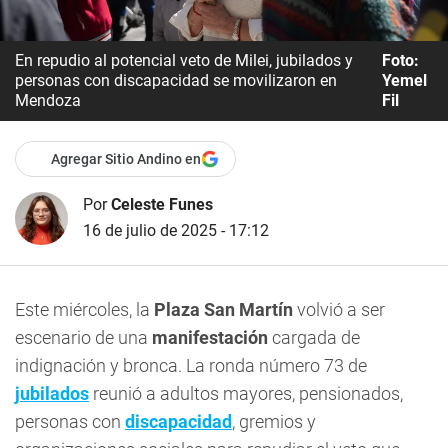
En repudio al potencial veto de Milei, jubilados y
Foto:
personas con discapacidad se movilizaron en
Yemel
Mendoza
Fil
Agregar Sitio Andino en
Por
Celeste Funes
16 de julio de 2025 - 17:12
Este miércoles, la
Plaza San Martín
volvió a ser
escenario de una
manifestación
cargada de
indignación y bronca. La ronda número 73 de
jubilados
reunió a adultos mayores, pensionados,
personas con
discapacidad
, gremios y