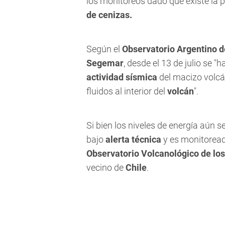
los monitoreos dado que existe la p
de cenizas.
Según el
Observatorio Argentino d
Segemar
, desde el 13 de julio se "
actividad sísmica
del macizo volcá
fluidos al interior del
volcán
".
Si bien los niveles de energía aún 
bajo
alerta técnica
y es monitorea
Observatorio Volcanológico de lo
vecino de
Chile
.