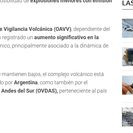
osibilidad de
explosiones menores con emisión
LA
e Vigilancia Volcánica (OAVV)
, dependiente del
ha registrado un
aumento significativo en la
nico, principalmente asociado a la dinámica de
se mantienen bajos, el complejo volcánico está
do por
Argentina
, como también por el
s Andes del Sur (OVDAS),
perteneciente al país