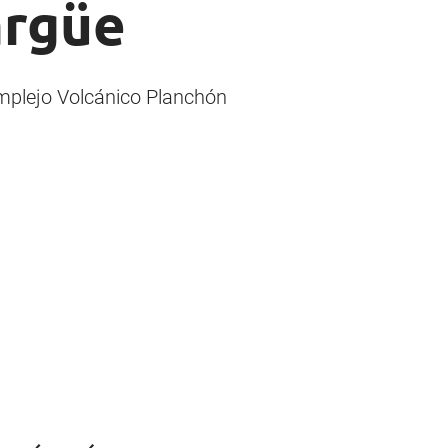
argüe
omplejo Volcánico Planchón