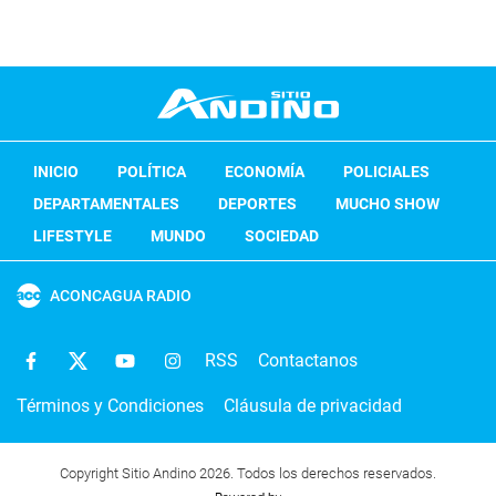
INICIO
POLÍTICA
ECONOMÍA
POLICIALES
DEPARTAMENTALES
DEPORTES
MUCHO SHOW
LIFESTYLE
MUNDO
SOCIEDAD
ACONCAGUA RADIO
RSS
Contactanos
Términos y Condiciones
Cláusula de privacidad
Copyright Sitio Andino 2026. Todos los derechos reservados.