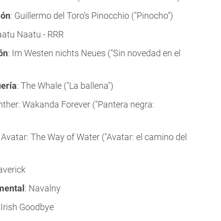
ión
: Guillermo del Toro's Pinocchio ("Pinocho")
aatu Naatu - RRR
ón
: Im Westen nichts Neues ("Sin novedad en el
uería
: The Whale ("La ballena")
anther: Wakanda Forever ("Pantera negra:
: Avatar: The Way of Water ("Avatar: el camino del
averick
mental
: Navalny
 Irish Goodbye