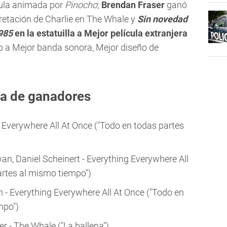
ícula animada por
Pinocho
;
Brendan Fraser
ganó
pretación de Charlie en The Whale y
Sin novedad
985
en la estatuilla a Mejor película extranjera
o a Mejor banda sonora, Mejor diseño de
ta de ganadores
g Everywhere All At Once ("Todo en todas partes
wan, Daniel Scheinert - Everything Everywhere All
artes al mismo tiempo")
h - Everything Everywhere All At Once ("Todo en
mpo")
er - The Whale ("La ballena")