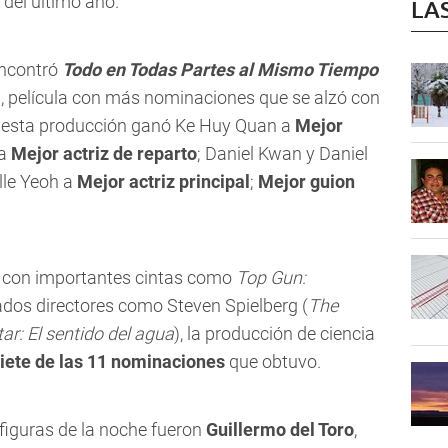
 del último año.
LA
encontró
Todo en Todas Partes al Mismo Tiempo
), película con más nominaciones que se alzó con
 esta producción ganó Ke Huy Quan a
Mejor
 a
Mejor actriz de reparto
; Daniel Kwan y Daniel
lle Yeoh a
Mejor actriz principal
;
Mejor guion
, con importantes cintas como
Top Gun:
ados directores como Steven Spielberg (
The
ar: El sentido del agua
), la producción de ciencia
iete de las 11 nominaciones
que obtuvo.
 figuras de la noche fueron
Guillermo del Toro
,