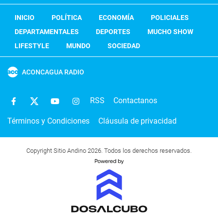
INICIO
POLÍTICA
ECONOMÍA
POLICIALES
DEPARTAMENTALES
DEPORTES
MUCHO SHOW
LIFESTYLE
MUNDO
SOCIEDAD
ACONCAGUA RADIO
RSS
Contactanos
Términos y Condiciones
Cláusula de privacidad
Copyright Sitio Andino 2026. Todos los derechos reservados.