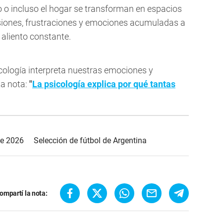
io o incluso el hogar se transforman en espacios
iones, frustraciones y emociones acumuladas a
l aliento constante.
icología interpreta nuestras emociones y
ta nota:
"
La psicología explica por qué tantas
de 2026
Selección de fútbol de Argentina
ompartí la nota: