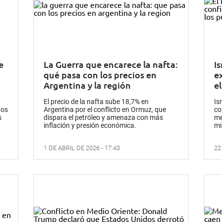
e
La Guerra que encarece la nafta:
I
qué pasa con los precios en
e
Argentina y la región
el
El precio de la nafta sube 18,7% en
Is
nos
Argentina por el conflicto en Ormuz, que
co
s
dispara el petróleo y amenaza con más
me
inflación y presión económica.
mi
1 DE ABRIL DE 2026 - 17:43
22