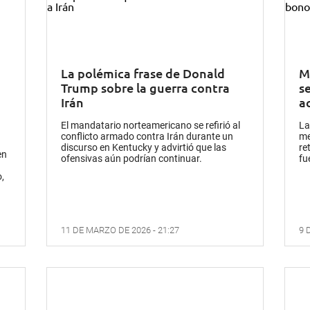
La polémica frase de Donald
Me
Trump sobre la guerra contra
s
Irán
a
El mandatario norteamericano se refirió al
La
conflicto armado contra Irán durante un
me
discurso en Kentucky y advirtió que las
re
en
ofensivas aún podrían continuar.
fu
,
11 DE MARZO DE 2026 - 21:27
9 