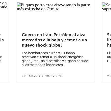
r
Guerra en Irán: Petróleo al alza,
Se
la
mercados a la baja y temor a un
l
a
nuevo shock global
h
Los bombardeos a Irán y El Líbano
El
te
reactivan el temor a un shock energético
at
s.
global, impulsa el petróleo y el gas y sacude
Qu
a los mercados financieros.
2 DE MARZO DE 2026 - 08:35
28