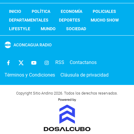
INICIO
POLÍTICA
ECONOMÍA
POLICIALES
DEPARTAMENTALES
DEPORTES
MUCHO SHOW
LIFESTYLE
MUNDO
SOCIEDAD
ACONCAGUA RADIO
RSS
Contactanos
Términos y Condiciones
Cláusula de privacidad
Copyright Sitio Andino 2026. Todos los derechos reservados.