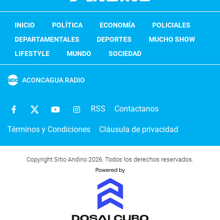
INICIO
POLÍTICA
ECONOMÍA
POLICIALES
DEPARTAMENTALES
DEPORTES
MUCHO SHOW
LIFESTYLE
MUNDO
SOCIEDAD
ACONCAGUA RADIO
RSS
Contactanos
Términos y Condiciones
Cláusula de privacidad
Copyright Sitio Andino 2026. Todos los derechos reservados.