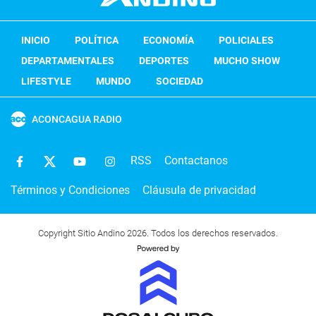
INICIO
POLÍTICA
ECONOMÍA
POLICIALES
DEPARTAMENTALES
DEPORTES
MUCHO SHOW
LIFESTYLE
MUNDO
SOCIEDAD
ACONCAGUA RADIO
RSS
Contactanos
Términos y Condiciones
Cláusula de privacidad
Copyright Sitio Andino 2026. Todos los derechos reservados.