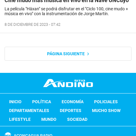
Cine mudo más música en vivo en la Nave UNCuyo
La película "Häxan" se podrá disfrutar en el "Ciclo 100, cine mudo +
música en vivo" con la instrumentación de Jorge Martín.
8 DE DICIEMBRE DE 2023 - 07:42
PÁGINA SIGUIENTE
INICIO
POLÍTICA
ECONOMÍA
POLICIALES
DEPARTAMENTALES
DEPORTES
MUCHO SHOW
LIFESTYLE
MUNDO
SOCIEDAD
ACONCAGUA RADIO