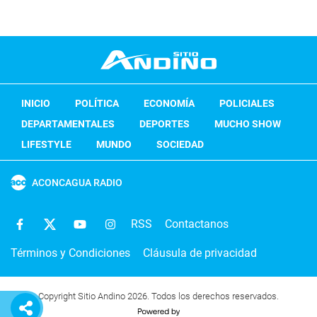
INICIO
POLÍTICA
ECONOMÍA
POLICIALES
DEPARTAMENTALES
DEPORTES
MUCHO SHOW
LIFESTYLE
MUNDO
SOCIEDAD
ACONCAGUA RADIO
RSS
Contactanos
Términos y Condiciones
Cláusula de privacidad
Copyright Sitio Andino 2026. Todos los derechos reservados.