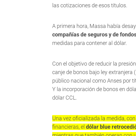
las cotizaciones de esos títulos.
A primera hora, Massa había des
compañías de seguros y de fondo
medidas para contener al dólar.
Con el objetivo de reducir la presi
canje de bonos bajo ley extranjera
público nacional como Anses por tít
Y la incorporación de bonos en dóla
dólar CCL.
Una vez oficializada la medida, con
financieras, el
dólar blue retrocedi
mientras que también operan con u