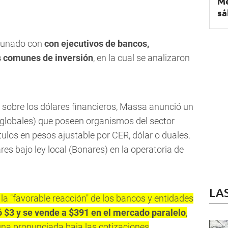
Me
sá
ayunado con
con ejecutivos de bancos,
s comunes de inversión
, en la cual se analizaron
ón sobre los dólares financieros, Massa anunció un
 (globales) que poseen organismos del sector
ulos en pesos ajustable por CER, dólar o duales.
res bajo ley local (Bonares) en la operatoria de
LA
 la "favorable reacción" de los bancos y entidades
ó $3 y se vende a $391 en el mercado paralelo
,
na pronunciada baja las cotizaciones