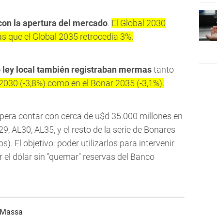
on la apertura del mercado
.
El Global 2030
s que el Global 2035 retrocedía 3%.
o ley local también registraban mermas
tanto
 2030 (-3,8%) como en el Bonar 2035 (-3,1%).
spera contar con cerca de u$d 35.000 millones en
29, AL30, AL35, y el resto de la serie de Bonares
). El objetivo: poder utilizarlos para intervenir
r el dólar sin "quemar" reservas del Banco
 Massa