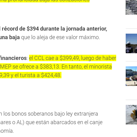
l récord de $394 durante la jornada anterior,
una baja
que lo aleja de ese valor máximo.
financieros
:
el CCL cae a $399,49, luego de haber
 MEP se ofrece a $383,13. En tanto, el minorista
,39 y el turista a $424,48.
 los bonos soberanos bajo ley extranjera
onares o AL) que están abarcados en el canje
nomía.