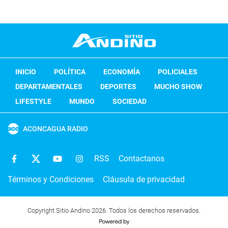
INICIO
POLÍTICA
ECONOMÍA
POLICIALES
DEPARTAMENTALES
DEPORTES
MUCHO SHOW
LIFESTYLE
MUNDO
SOCIEDAD
ACONCAGUA RADIO
RSS
Contactanos
Términos y Condiciones
Cláusula de privacidad
Copyright Sitio Andino 2026. Todos los derechos reservados.