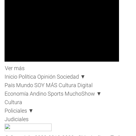
Ver más
Inicio
Política
Opinión
Sociedad
▼
País
Mundo
SOY MÁS
Cultura Digital
Economía
Andino Sports
MuchoShow
▼
Cultura
Policiales
▼
Judiciales