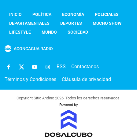
INICIO
POLÍTICA
ECONOMÍA
POLICIALES
DEPARTAMENTALES
DEPORTES
MUCHO SHOW
LIFESTYLE
MUNDO
SOCIEDAD
ACONCAGUA RADIO
RSS
Contactanos
Términos y Condiciones
Cláusula de privacidad
Copyright Sitio Andino 2026. Todos los derechos reservados.