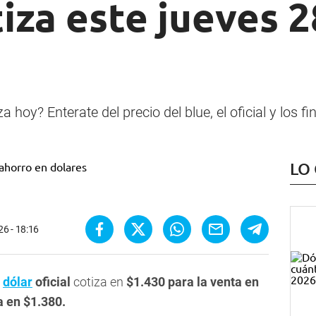
iza este jueves 
hoy? Enterate del precio del blue, el oficial y los f
LO
6 - 18:16
l
dólar
oficial
cotiza en
$1.430
para la venta en
a en $1.380.