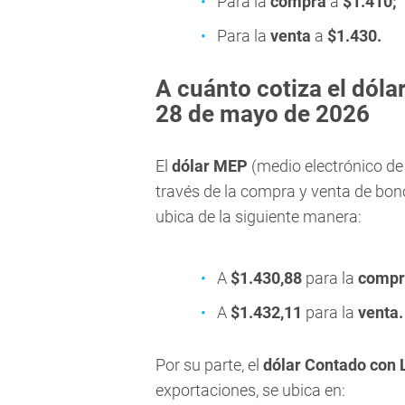
Para la
compra
a
$1.410
;
Para la
venta
a
$1.430
.
A cuánto cotiza el dólar
28 de mayo de 2026
El
dólar MEP
(medio electrónico de
través de la compra y venta de bono
ubica de la siguiente manera:
A
$1.430,88
para la
compr
A
$1.432,11
para la
venta
.
Por su parte, el
dólar Contado con 
exportaciones, se ubica en: