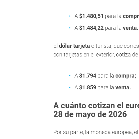
A
$1.480,51
para la
compr
A
$1.484,22
para la
venta
.
El
dólar tarjeta
o turista, que corre
con tarjetas en el exterior, cotiza d
A
$1.794
para la
compra;
A
$1.859
para la
venta.
A cuánto cotizan el e
ur
28 de mayo de
2026
Por su parte, la moneda europea, e