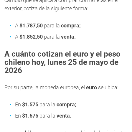
cambio que se aplica a comprar con tarjetas en el
exterior, cotiza de la siguiente forma:
A
$1.787,50
para la
compra;
A
$1.852,50
para la
venta.
A cuánto cotizan el e
uro y el peso
chileno hoy, lunes 25 de mayo de
2026
Por su parte, la moneda europea, el
euro
se ubica:
En
$1.575
para la
compra;
En
$1.675
para la
venta.