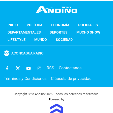
INICIO
POLÍTICA
ECONOMÍA
POLICIALES
DEPARTAMENTALES
DEPORTES
MUCHO SHOW
LIFESTYLE
MUNDO
SOCIEDAD
ACONCAGUA RADIO
RSS
Contactanos
Términos y Condiciones
Cláusula de privacidad
Copyright Sitio Andino 2026. Todos los derechos reservados.