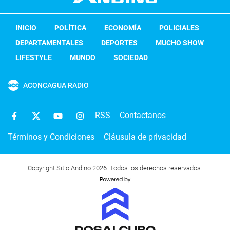
INICIO
POLÍTICA
ECONOMÍA
POLICIALES
DEPARTAMENTALES
DEPORTES
MUCHO SHOW
LIFESTYLE
MUNDO
SOCIEDAD
ACONCAGUA RADIO
RSS
Contactanos
Términos y Condiciones
Cláusula de privacidad
Copyright Sitio Andino 2026. Todos los derechos reservados.