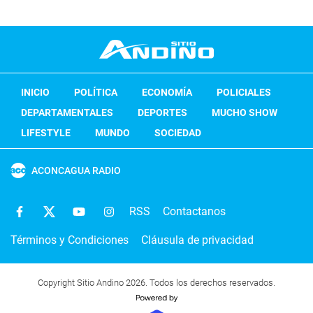
INICIO
POLÍTICA
ECONOMÍA
POLICIALES
DEPARTAMENTALES
DEPORTES
MUCHO SHOW
LIFESTYLE
MUNDO
SOCIEDAD
ACONCAGUA RADIO
RSS
Contactanos
Términos y Condiciones
Cláusula de privacidad
Copyright Sitio Andino 2026. Todos los derechos reservados.