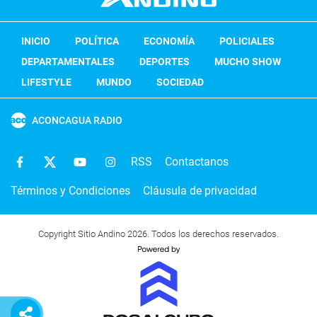
INICIO
POLÍTICA
ECONOMÍA
POLICIALES
DEPARTAMENTALES
DEPORTES
MUCHO SHOW
LIFESTYLE
MUNDO
SOCIEDAD
ACONCAGUA RADIO
RSS
Contactanos
Términos y Condiciones
Cláusula de privacidad
Copyright Sitio Andino 2026. Todos los derechos reservados.