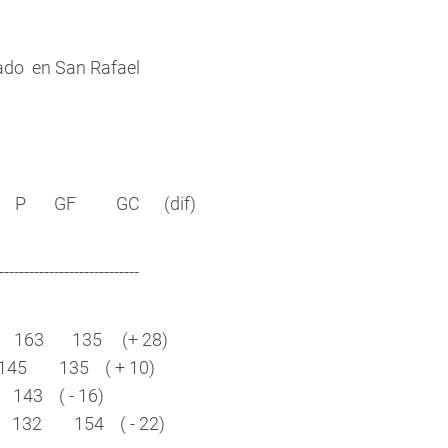
gado en San Rafael
 P GF GC (dif)
----------------------------
 0 163 135 (+ 28)
1 145 135 ( + 10)
7 143 ( - 16)
 3 132 154 ( - 22)