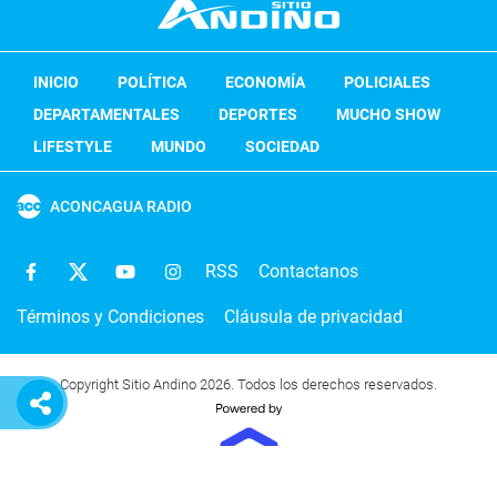
INICIO
POLÍTICA
ECONOMÍA
POLICIALES
DEPARTAMENTALES
DEPORTES
MUCHO SHOW
LIFESTYLE
MUNDO
SOCIEDAD
ACONCAGUA RADIO
RSS
Contactanos
Términos y Condiciones
Cláusula de privacidad
Copyright Sitio Andino 2026. Todos los derechos reservados.