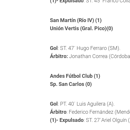
(1)- Expulsado
: ST. 45´ Franco Coll
San Martín (Río IV) (1)
Unión Vertis (Gral. Pico)(0)
Gol
: ST. 47´ Hugo Ferraro (SM).
Árbitro:
Jonathan Correa (Córdoba
Andes Fútbol Club (1)
Sp. San Carlos (0)
Gol
: PT. 40´ Luis Aguilera (A).
Árbitro
: Federico Fernández (Mend
(1)- Expulsado
: ST. 27´Ariel Olguín (