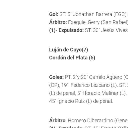
Gol:
ST. 5´ Jonathan Barrera (FGC).
Árbitro:
Exequiel Gerry (San Rafael)
(1)- Expulsado:
ST. 30´ Jesús Vives
Luján de Cuyo(7)
Cordón del Plata (5)
Goles:
PT. 2´y 20´ Camilo Agüero (CP
(CP), 19´ Federico Lezcano (L). ST. 
(L) de penal, 5´ Horacio Malinar (L),
45´ Ignacio Ruíz (L) de penal.
Árbitro
: Homero Diberardino (Gener