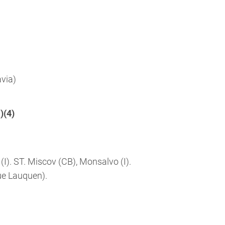
via)
)(4)
 (I). ST. Miscov (CB), Monsalvo (I).
ue Lauquen).