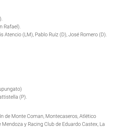
).
n Rafael).
Luis Atencio (LM), Pablo Ruíz (D), José Romero (D).
upungato)
tistella (P).
tín de Monte Coman, Montecaseros, Atlético
 de Mendoza y Racing Club de Eduardo Castex, La