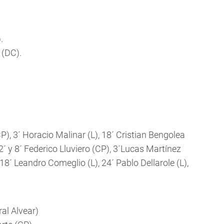
.
 (DC).
), 3´ Horacio Malinar (L), 18´ Cristian Bengolea
2´ y 8´ Federico Lluviero (CP), 3´Lucas Martínez
 18´ Leandro Comeglio (L), 24´ Pablo Dellarole (L),
al Alvear)