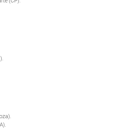
arte (CP).
).
oza).
A).