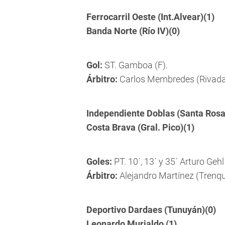
Ferrocarril Oeste (Int.Alvear)(1)
Banda Norte (Río IV)(0)
Gol:
ST. Gamboa (F).
Árbitro:
Carlos Membredes (Rivada
Independiente Doblas (Santa Rosa
Costa Brava (Gral. Pico)(1)
Goles:
PT. 10´, 13´ y 35´ Arturo Gehl
Árbitro:
Alejandro Martínez (Trenq
Deportivo Dardaes (Tunuyán)(0)
Leonardo Murialdo (1)