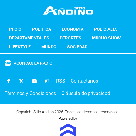
INICIO
POLÍTICA
ECONOMÍA
POLICIALES
DEPARTAMENTALES
DEPORTES
MUCHO SHOW
LIFESTYLE
MUNDO
SOCIEDAD
ACONCAGUA RADIO
RSS
Contactanos
Términos y Condiciones
Cláusula de privacidad
Copyright Sitio Andino 2026. Todos los derechos reservados.