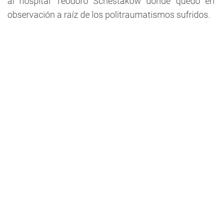
al hospital Teodoro Schestakow donde quedó en
observación a raíz de los politraumatismos sufridos.