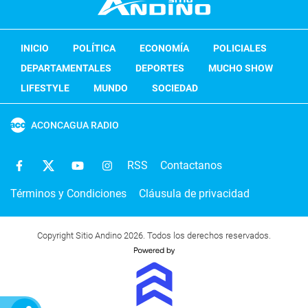
INICIO
POLÍTICA
ECONOMÍA
POLICIALES
DEPARTAMENTALES
DEPORTES
MUCHO SHOW
LIFESTYLE
MUNDO
SOCIEDAD
ACONCAGUA RADIO
RSS
Contactanos
Términos y Condiciones
Cláusula de privacidad
Copyright Sitio Andino 2026. Todos los derechos reservados.