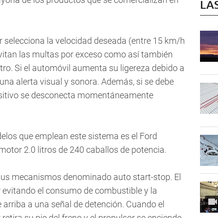
LA
r selecciona la velocidad deseada (entre 15 km/h
vitan las multas por exceso como así también
tro. Si el automóvil aumenta su ligereza debido a
na alerta visual y sonora. Además, si se debe
positivo se desconecta momentáneamente
delos que emplean este sistema es el Ford
tor 2.0 litros de 240 caballos de potencia.
 sus mecanismos denominado auto start-stop. El
 evitando el consumo de combustible y la
arriba a una señal de detención. Cuando el
retira su pie del freno y el propulsor se enciende