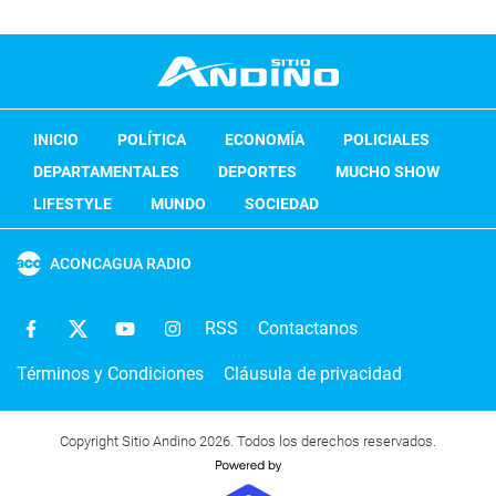
INICIO
POLÍTICA
ECONOMÍA
POLICIALES
DEPARTAMENTALES
DEPORTES
MUCHO SHOW
LIFESTYLE
MUNDO
SOCIEDAD
ACONCAGUA RADIO
RSS
Contactanos
Términos y Condiciones
Cláusula de privacidad
Copyright Sitio Andino 2026. Todos los derechos reservados.