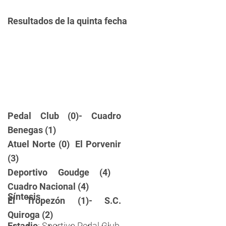
Resultados de la quinta fecha
Pedal Club (0)- Cuadro
Benegas (1)
Atuel Norte (0)  El Porvenir
(3)
Deportivo Goudge (4) 
Cuadro Nacional (4)
Síntesis
El Tropezón (1)- S.C.
Quiroga (2)
Estadio
: Sportivo Pedal Club