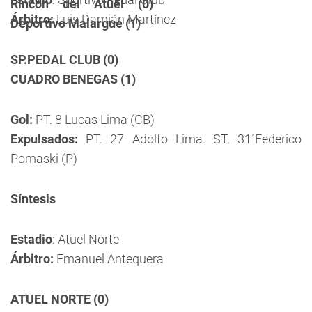
Rincón del Atuel (0) 
Árbitro:
Luis Damián Martínez
Deportivo Malargue (1)
SP.PEDAL CLUB (0)
CUADRO BENEGAS (1)
Gol:
PT. 8 Lucas Lima (CB)
Expulsados:
PT. 27 Adolfo Lima. ST. 31´Federico
Pomaski (P)
Síntesis
Estadio
: Atuel Norte
Árbitro:
Emanuel Antequera
ATUEL NORTE (0)