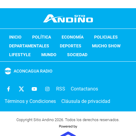
INICIO
POLÍTICA
ECONOMÍA
POLICIALES
DEPARTAMENTALES
DEPORTES
MUCHO SHOW
LIFESTYLE
MUNDO
SOCIEDAD
ACONCAGUA RADIO
RSS
Contactanos
Términos y Condiciones
Cláusula de privacidad
Copyright Sitio Andino 2026. Todos los derechos reservados.