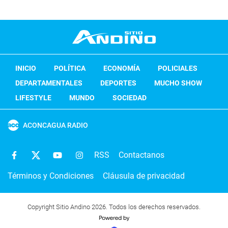
INICIO
POLÍTICA
ECONOMÍA
POLICIALES
DEPARTAMENTALES
DEPORTES
MUCHO SHOW
LIFESTYLE
MUNDO
SOCIEDAD
ACONCAGUA RADIO
RSS
Contactanos
Términos y Condiciones
Cláusula de privacidad
Copyright Sitio Andino 2026. Todos los derechos reservados.